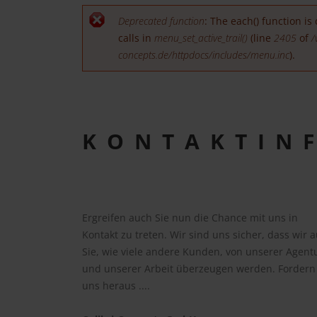
ERROR ME
Deprecated function
: The each() function i
calls in
menu_set_active_trail()
(line
2405
of
/
concepts.de/httpdocs/includes/menu.inc
).
KONTAKTIN
Ergreifen auch Sie nun die Chance mit uns in
Kontakt zu treten. Wir sind uns sicher, dass wir 
Sie, wie viele andere Kunden, von unserer Agent
und unserer Arbeit überzeugen werden. Fordern
uns heraus ....